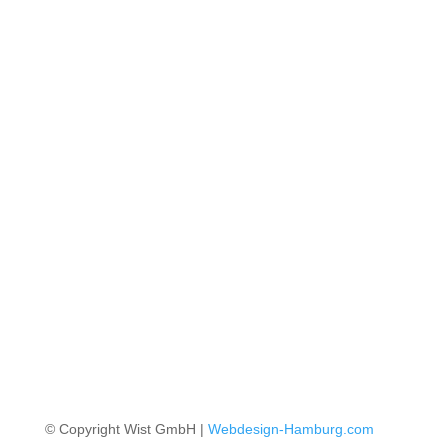
Kontakt
+49 40 767307 0
+49 40 767307 27
wist@wist.eu
© Copyright Wist GmbH |
Webdesign-Hamburg.com